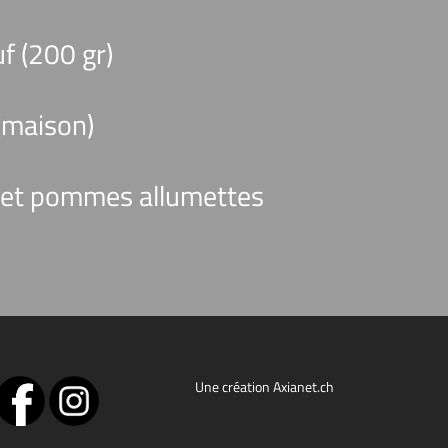
f (200 gr)
 (maison)
d et pommes allumettes
Une création Axianet.ch