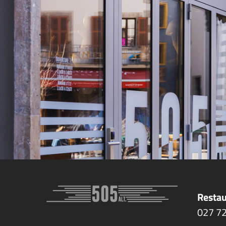
Restau
027
7