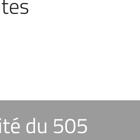
tes
ité du 505