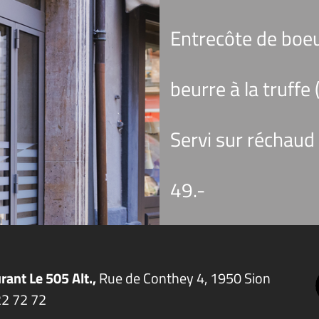
Entrecôte de boeu
beurre à la truffe
Servi sur réchau
49.-
rant Le 505 Alt.,
Rue de Conthey 4, 1950 Sion
22
72
72