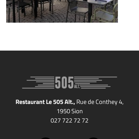
Restaurant Le 505 Alt.,
Rue de Conthey 4,
1950 Sion
027
722
72
72